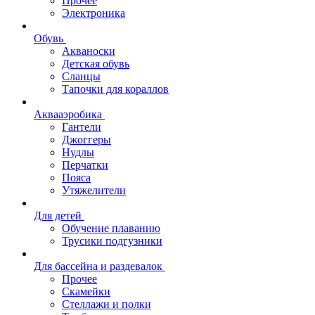
Прочее
Электроника
Обувь
Акваноски
Детская обувь
Сланцы
Тапочки для кораллов
Аквааэробика
Гантели
Джоггеры
Нудлы
Перчатки
Пояса
Утяжелители
Для детей
Обучение плаванию
Трусики подгузники
Для бассейна и раздевалок
Прочее
Скамейки
Стеллажи и полки