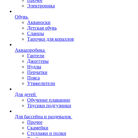
Прочее
Электроника
Обувь
Акваноски
Детская обувь
Сланцы
Тапочки для кораллов
Аквааэробика
Гантели
Джоггеры
Нудлы
Перчатки
Пояса
Утяжелители
Для детей
Обучение плаванию
Трусики подгузники
Для бассейна и раздевалок
Прочее
Скамейки
Стеллажи и полки