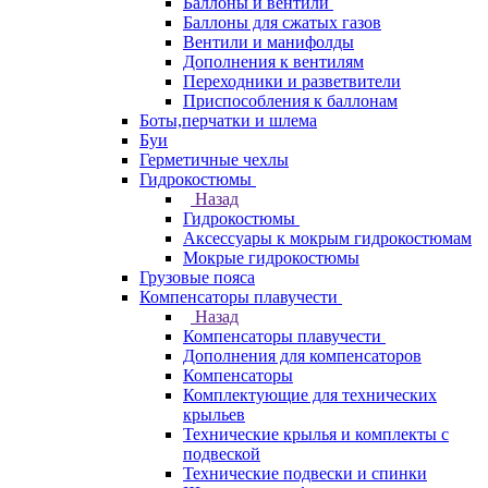
Баллоны и вентили
Баллоны для сжатых газов
Вентили и манифолды
Дополнения к вентилям
Переходники и разветвители
Приспособления к баллонам
Боты,перчатки и шлема
Буи
Герметичные чехлы
Гидрокостюмы
Назад
Гидрокостюмы
Аксессуары к мокрым гидрокостюмам
Мокрые гидрокостюмы
Грузовые пояса
Компенсаторы плавучести
Назад
Компенсаторы плавучести
Дополнения для компенсаторов
Компенсаторы
Комплектующие для технических
крыльев
Технические крылья и комплекты с
подвеской
Технические подвески и спинки