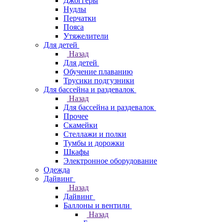
Джоггеры
Нудлы
Перчатки
Пояса
Утяжелители
Для детей
Назад
Для детей
Обучение плаванию
Трусики подгузники
Для бассейна и раздевалок
Назад
Для бассейна и раздевалок
Прочее
Скамейки
Стеллажи и полки
Тумбы и дорожки
Шкафы
Электронное оборудование
Одежда
Дайвинг
Назад
Дайвинг
Баллоны и вентили
Назад