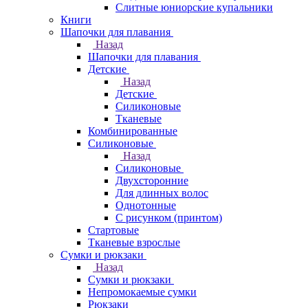
Слитные юниорские купальники
Книги
Шапочки для плавания
Назад
Шапочки для плавания
Детские
Назад
Детские
Силиконовые
Тканевые
Комбинированные
Силиконовые
Назад
Силиконовые
Двухсторонние
Для длинных волос
Однотонные
С рисунком (принтом)
Стартовые
Тканевые взрослые
Сумки и рюкзаки
Назад
Сумки и рюкзаки
Непромокаемые сумки
Рюкзаки