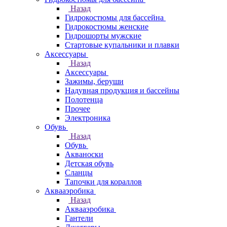
Назад
Гидрокостюмы для бассейна
Гидрокостюмы женские
Гидрошорты мужские
Стартовые купальники и плавки
Аксессуары
Назад
Аксессуары
Зажимы, беруши
Надувная продукция и бассейны
Полотенца
Прочее
Электроника
Обувь
Назад
Обувь
Акваноски
Детская обувь
Сланцы
Тапочки для кораллов
Аквааэробика
Назад
Аквааэробика
Гантели