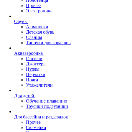
Полотенца
Прочее
Электроника
Обувь
Акваноски
Детская обувь
Сланцы
Тапочки для кораллов
Аквааэробика
Гантели
Джоггеры
Нудлы
Перчатки
Пояса
Утяжелители
Для детей
Обучение плаванию
Трусики подгузники
Для бассейна и раздевалок
Прочее
Скамейки