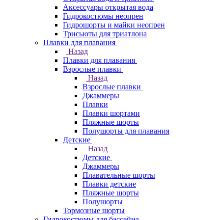
Аксессуары открытая вода
Гидрокостюмы неопрен
Гидрошорты и майки неопрен
Трисьюты для триатлона
Плавки для плавания
Назад
Плавки для плавания
Взрослые плавки
Назад
Взрослые плавки
Джаммеры
Плавки
Плавки шортами
Пляжные шорты
Полушорты для плавания
Детские
Назад
Детские
Джаммеры
Плавательные шорты
Плавки детские
Пляжные шорты
Полушорты
Тормозные шорты
Гидрокостюмы для бассейна